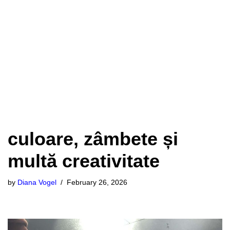
Creșterea incluziunii și abilitării
Skip
romilor în orașul Pecica
to
content
Atmosferă plină de
culoare, zâmbete și
multă creativitate
by
Diana Vogel
February 26, 2026