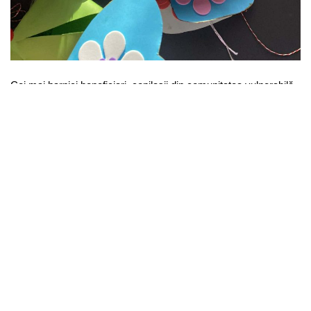
Cei mai harnici beneficiari, copilașii din comunitatea vulnerabilă
au pregătit cu multă grijă și entuziasm mărțișoare speciale,
menite să aducă primele raze de soare ale primăverii mai
aproape de sufletul celor din jur.
Fiecare mărțișor a fost realizat cu migală, răbdare și bucurie, iar
în spatele fiecăruia se află o poveste, o emoție și dorința sinceră
de a dărui.
Suntem mândri de implicarea, creativitatea și energia lor! Prin
gesturi simple, dar pline de semnificație, copiii ne reamintesc cât
de frumos este să dăruiești din inimă.