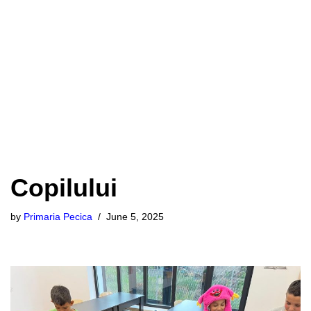
Creșterea incluziunii și abilitării
Skip
romilor în orașul Pecica
to
content
Surprize de Ziua
Copilului
by
Primaria Pecica
June 5, 2025