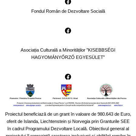
Fondul Român de Dezvoltare Socială
Asociația Culturală a Minorităților ”KISEBBSÉGI
HAGYOMÁNYŐRZŐ EGYESÜLET”
Proiectul beneficiază de un grant în valoare de 980.643 de Euro,
oferit de Islanda, Liechtenstein și Norvegia prin Granturile SEE
în cadrul Programului Dezvoltare Locală. Obiectivul general al
proiectului îl reprezintă creșterea incluziunii și abilitării romilor în