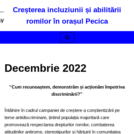
Creșterea incluziunii și abilitării
Skip
romilor în orașul Pecica
to
content
Decembrie 2022
“Cum recunoaștem, demonstrăm și acționăm împotriva
discriminării?”
Întâlnire în cadrul campaniei de creștere a conștientizării pe
teme antidiscriminare, țintind populația majoritară care
promovează respectarea drepturilor romilor, combaterea
atitudinilor antirome, stereotipurilor și hărțuirii în comunitatea