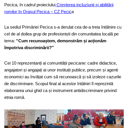
Pecica, în cadrul proiectului
Creșterea incluziunii și abilitării
romilor în Orașul Pecica – CZ Pecic
a
La sediul Primăriei Pecica s-a derulat cea de-a treia întâlnire cu
cel de al doilea grup de profesioniști din comunitatea locală pe
tema:
“Cum recunoaștem, demonstrăm și acționăm
împotriva discriminării?”
Cei 10 reprezentanți ai comunității pecicane: cadre didactice,
angajatori și angajați ai unor instituții publice, precum și agenti
economici au învățat cum să recunoască și să izoleze cazurile
de discriminare. Scopul final al acestor întâlniri îl reprezintă
elaborarea unui ghid ca și instrument antidiscriminare privind
etnia romă.