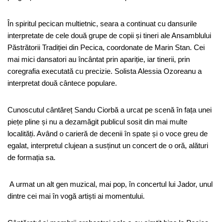
În spiritul pecican multietnic, seara a continuat cu dansurile
interpretate de cele două grupe de copii și tineri ale Ansamblului
Păstrătorii Tradiției din Pecica, coordonate de Marin Stan. Cei
mai mici dansatori au încântat prin apariție, iar tinerii, prin
coregrafia executată cu precizie. Solista Alessia Ozoreanu a
interpretat două cântece populare.
Cunoscutul cântăreț Sandu Ciorbă a urcat pe scenă în fața unei
piețe pline și nu a dezamăgit publicul sosit din mai multe
localități. Având o carieră de decenii în spate și o voce greu de
egalat, interpretul clujean a susținut un concert de o oră, alături
de formația sa.
A urmat un alt gen muzical, mai pop, în concertul lui Jador, unul
dintre cei mai în vogă artiști ai momentului.