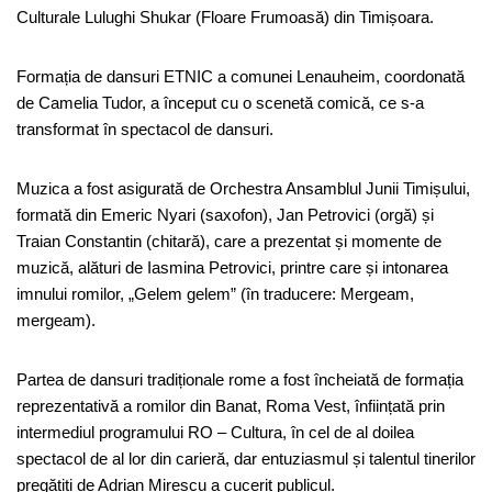
Culturale Lulughi Shukar (Floare Frumoasă) din Timișoara.
Formația de dansuri ETNIC a comunei Lenauheim, coordonată
de Camelia Tudor, a început cu o scenetă comică, ce s-a
transformat în spectacol de dansuri.
Muzica a fost asigurată de Orchestra Ansamblul Junii Timișului,
formată din Emeric Nyari (saxofon), Jan Petrovici (orgă) și
Traian Constantin (chitară), care a prezentat și momente de
muzică, alături de Iasmina Petrovici, printre care și intonarea
imnului romilor, „Gelem gelem” (în traducere: Mergeam,
mergeam).
Partea de dansuri tradiționale rome a fost încheiată de formația
reprezentativă a romilor din Banat, Roma Vest, înființată prin
intermediul programului RO – Cultura, în cel de al doilea
spectacol de al lor din carieră, dar entuziasmul și talentul tinerilor
pregătiți de Adrian Mirescu a cucerit publicul.