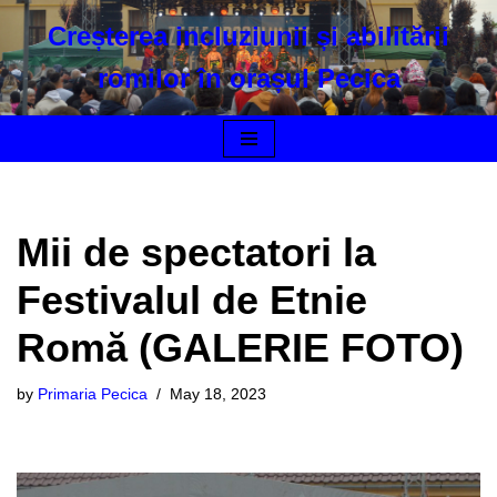
Creșterea incluziunii și abilitării
Skip
romilor în orașul Pecica
to
content
Mii de spectatori la
Festivalul de Etnie
Romă (GALERIE FOTO)
by
Primaria Pecica
May 18, 2023