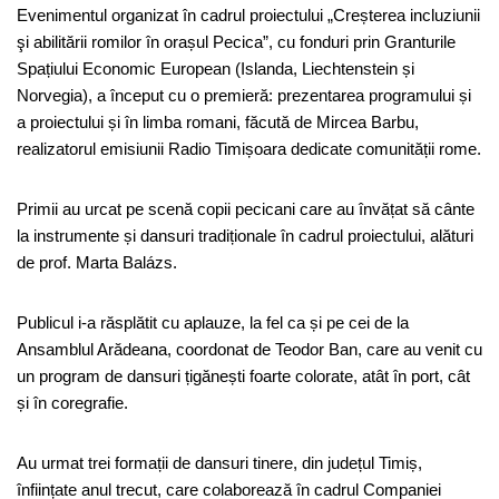
Evenimentul organizat în cadrul proiectului „Creșterea incluziunii
şi abilitării romilor în orașul Pecica”, cu fonduri prin Granturile
Spațiului Economic European (Islanda, Liechtenstein și
Norvegia), a început cu o premieră: prezentarea programului și
a proiectului și în limba romani, făcută de Mircea Barbu,
realizatorul emisiunii Radio Timișoara dedicate comunității rome.
Primii au urcat pe scenă copii pecicani care au învățat să cânte
la instrumente și dansuri tradiționale în cadrul proiectului, alături
de prof. Marta Balázs.
Publicul i-a răsplătit cu aplauze, la fel ca și pe cei de la
Ansamblul Arădeana, coordonat de Teodor Ban, care au venit cu
un program de dansuri țigănești foarte colorate, atât în port, cât
și în coregrafie.
Au urmat trei formații de dansuri tinere, din județul Timiș,
înființate anul trecut, care colaborează în cadrul Companiei